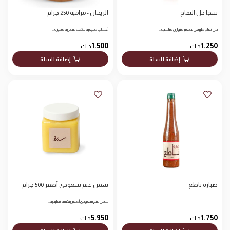
سجا خل التفاح
الريحان - مرامية 250 جرام
خل تفاح طبيعي بطعم متوازن مناسب…
أعشاب طبيعية بنكهة عطرية مميزة…
1.500
1.250
د.ك
د.ك
إضافة للسلة
إضافة للسلة
صبارة ناطع
سمن غنم سعودي أصفر 500 جرام
سمن غنم سعودي أصفر بنكهة تقليدية…
5.950
1.750
د.ك
د.ك