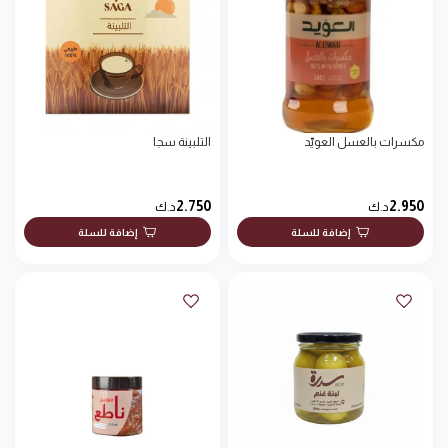
مكسرات بالعسل العويّد
التلبينة سجا
2.750
2.950
د.ك
د.ك
إضافة للسلة
إضافة للسلة