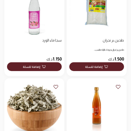
طحين بر نجران
سجا ماء الورد
طحين بر نجران بجودة عالية مناسب…
1.150
1.500
د.ك
د.ك
إضافة للسلة
إضافة للسلة