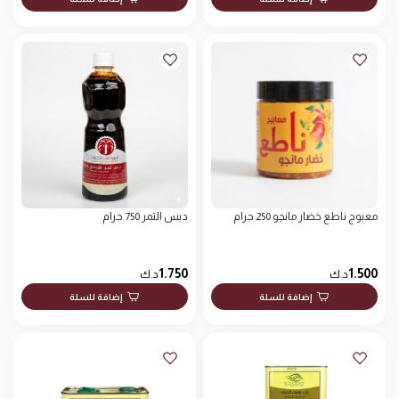
معبوج ناطع خضار مانجو 250 جرام
دبس التمر 750 جرام
1.750
1.500
د.ك
د.ك
إضافة للسلة
إضافة للسلة