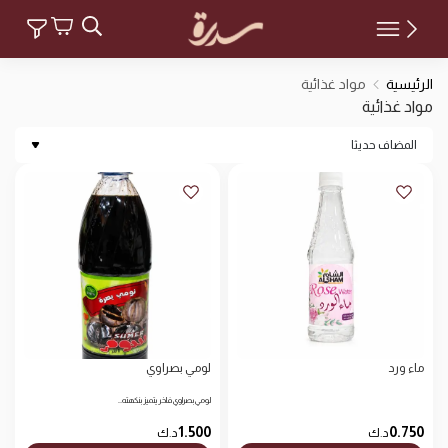
مواد غذائية
الرئيسية
مواد غذائية
مواد غذائية
المضاف حديثا
ماء ورد
لومي بصراوي
لومي بصراوي فاخر يتميز بنكهته…
1.500
0.750
د.ك
د.ك